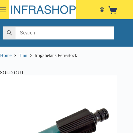
Skip
to
Shopping
content
cart
Home
Tuin
Irrigatielans Ferrestock
SOLD OUT