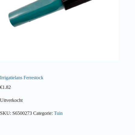
Irrigatielans Ferrestock
€
1.82
Uitverkocht
SKU:
S6500273
Categorie:
Tuin