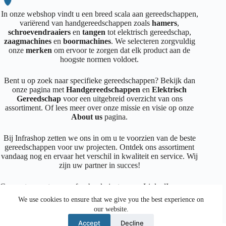
In onze webshop vindt u een breed scala aan gereedschappen,
variërend van handgereedschappen zoals
hamers
,
schroevendraaiers
en
tangen
tot elektrisch gereedschap,
zaagmachines
en
boormachines
. We selecteren zorgvuldig
onze
merken
om ervoor te zorgen dat elk product aan de
hoogste normen voldoet.
Bent u op zoek naar specifieke gereedschappen? Bekijk dan
onze pagina met
Handgereedschappen
en
Elektrisch
Gereedschap
voor een uitgebreid overzicht van ons
assortiment. Of lees meer over onze missie en visie op onze
About us
pagina.
Bij Infrashop zetten we ons in om u te voorzien van de beste
gereedschappen voor uw projecten. Ontdek ons assortiment
vandaag nog en ervaar het verschil in kwaliteit en service. Wij
zijn uw partner in succes!
Connecteer met ons op
facebook
,
instagram
,
LinkedIn
We use cookies to ensure that we give you the best experience on
our website.
Facebook
Instagram
LinkedIn
Mail
Accept
Decline