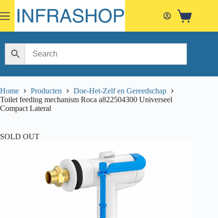
Skip
to
Shopping
content
cart
Home
Producten
Doe-Het-Zelf en Gereedschap
Toilet feeding mechanism Roca a822504300 Universeel
Compact Lateral
SOLD OUT