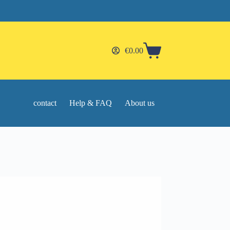
€
0.00
Shopping
cart
contact
Help & FAQ
About us