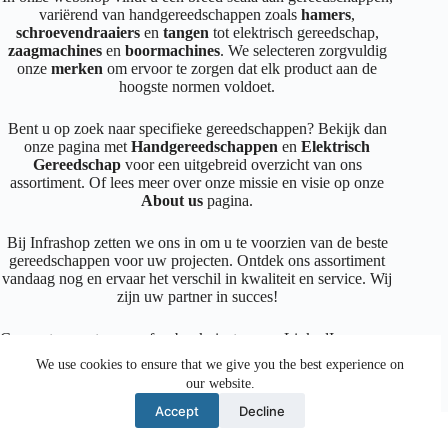
variërend van handgereedschappen zoals
hamers
,
schroevendraaiers
en
tangen
tot elektrisch gereedschap,
zaagmachines
en
boormachines
. We selecteren zorgvuldig
onze
merken
om ervoor te zorgen dat elk product aan de
hoogste normen voldoet.
Bent u op zoek naar specifieke gereedschappen? Bekijk dan
onze pagina met
Handgereedschappen
en
Elektrisch
Gereedschap
voor een uitgebreid overzicht van ons
assortiment. Of lees meer over onze missie en visie op onze
About us
pagina.
Bij Infrashop zetten we ons in om u te voorzien van de beste
gereedschappen voor uw projecten. Ontdek ons assortiment
vandaag nog en ervaar het verschil in kwaliteit en service. Wij
zijn uw partner in succes!
Connecteer met ons op
facebook
,
instagram
,
LinkedIn
We use cookies to ensure that we give you the best experience on
our website.
Facebook
Instagram
LinkedIn
Mail
Accept
Decline
© 2026 Crea Design BE0464.993.353 |
Cookie Policy
|
Return Policy
|
Privacy Policy
|
Disclaimer
|