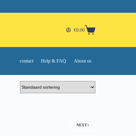
€
0.00
Shopping
cart
contact
Help & FAQ
About us
NEXT