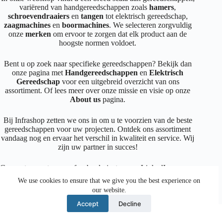
variërend van handgereedschappen zoals
hamers
,
schroevendraaiers
en
tangen
tot elektrisch gereedschap,
zaagmachines
en
boormachines
. We selecteren zorgvuldig
onze
merken
om ervoor te zorgen dat elk product aan de
hoogste normen voldoet.
Bent u op zoek naar specifieke gereedschappen? Bekijk dan
onze pagina met
Handgereedschappen
en
Elektrisch
Gereedschap
voor een uitgebreid overzicht van ons
assortiment. Of lees meer over onze missie en visie op onze
About us
pagina.
Bij Infrashop zetten we ons in om u te voorzien van de beste
gereedschappen voor uw projecten. Ontdek ons assortiment
vandaag nog en ervaar het verschil in kwaliteit en service. Wij
zijn uw partner in succes!
Connecteer met ons op
facebook
,
instagram
,
LinkedIn
We use cookies to ensure that we give you the best experience on
our website.
Facebook
Instagram
LinkedIn
Mail
Accept
Decline
© 2026 Crea Design BE0464.993.353 |
Cookie Policy
|
Return Policy
|
Privacy Policy
|
Disclaimer
|