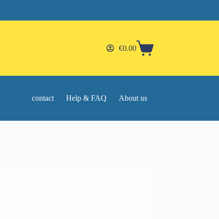
€
0.00
Shopping
cart
contact
Help & FAQ
About us