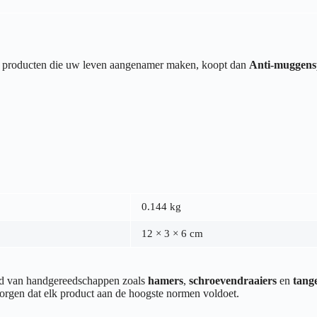
van producten die uw leven aangenamer maken, koopt dan
Anti-muggensp
0.144 kg
12 × 3 × 6 cm
end van handgereedschappen zoals
hamers
,
schroevendraaiers
en
tang
orgen dat elk product aan de hoogste normen voldoet.