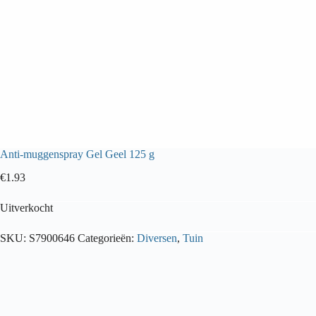
Anti-muggenspray Gel Geel 125 g
€
1.93
Uitverkocht
SKU:
S7900646
Categorieën:
Diversen
,
Tuin