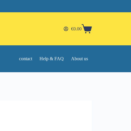
€
0.00
Shopping
cart
contact
Help & FAQ
About us