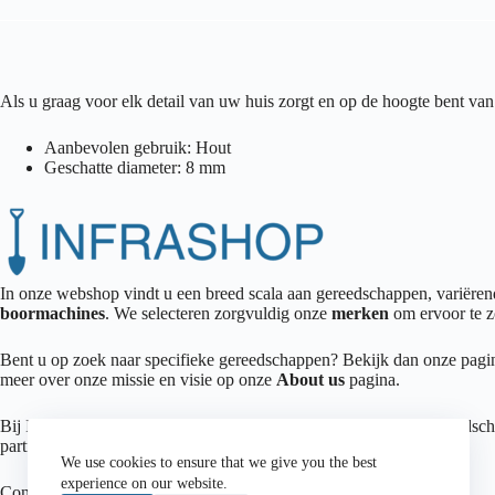
Als u graag voor elk detail van uw huis zorgt en op de hoogte bent 
Aanbevolen gebruik: Hout
Geschatte diameter: 8 mm
In onze webshop vindt u een breed scala aan gereedschappen, variër
boormachines
. We selecteren zorgvuldig onze
merken
om ervoor te z
Bent u op zoek naar specifieke gereedschappen? Bekijk dan onze pag
meer over onze missie en visie op onze
About us
pagina.
Bij Infrashop zetten we ons in om u te voorzien van de beste gereedsch
partner in succes!
We use cookies to ensure that we give you the best
experience on our website.
Connecteer met ons op
facebook
,
instagram
,
LinkedIn