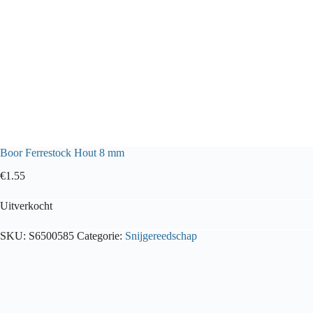
Boor Ferrestock Hout 8 mm
€
1.55
Uitverkocht
SKU:
S6500585
Categorie:
Snijgereedschap