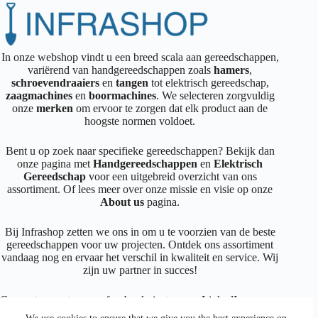
In onze webshop vindt u een breed scala aan gereedschappen,
variërend van handgereedschappen zoals
hamers
,
schroevendraaiers
en
tangen
tot elektrisch gereedschap,
zaagmachines
en
boormachines
. We selecteren zorgvuldig
onze
merken
om ervoor te zorgen dat elk product aan de
hoogste normen voldoet.
Bent u op zoek naar specifieke gereedschappen? Bekijk dan
onze pagina met
Handgereedschappen
en
Elektrisch
Gereedschap
voor een uitgebreid overzicht van ons
assortiment. Of lees meer over onze missie en visie op onze
About us
pagina.
Bij Infrashop zetten we ons in om u te voorzien van de beste
gereedschappen voor uw projecten. Ontdek ons assortiment
vandaag nog en ervaar het verschil in kwaliteit en service. Wij
zijn uw partner in succes!
Connecteer met ons op
facebook
,
instagram
,
LinkedIn