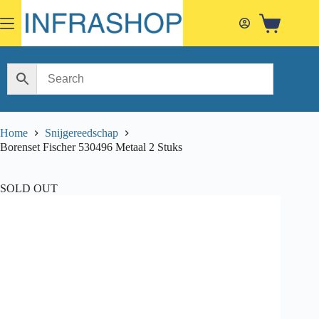
Skip
to
Shopping
content
cart
Home
Snijgereedschap
Borenset Fischer 530496 Metaal 2 Stuks
SOLD OUT