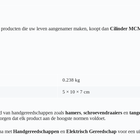
van producten die uw leven aangenamer maken, koopt dan
Cilinder MCM
0.238 kg
5 × 10 × 7 cm
end van handgereedschappen zoals
hamers
,
schroevendraaiers
en
tang
orgen dat elk product aan de hoogste normen voldoet.
ina met
Handgereedschappen
en
Elektrisch Gereedschap
voor een ui