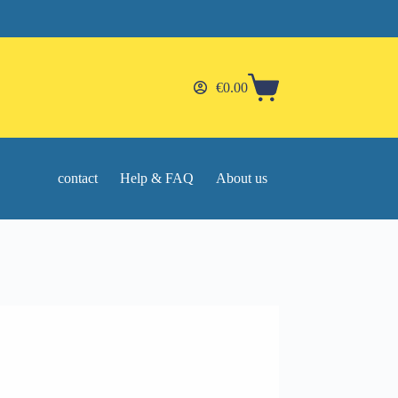
€
0.00
Shopping
cart
contact
Help & FAQ
About us