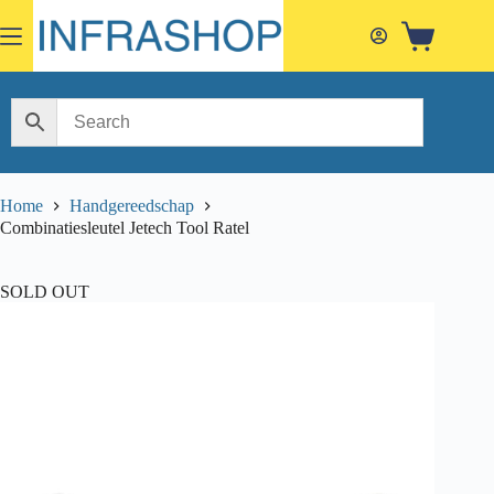
Skip
to
Shopping
content
cart
Home
Handgereedschap
Combinatiesleutel Jetech Tool Ratel
SOLD OUT