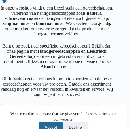
In onze webshop vindt u een breed scala aan gereedschappen,
variërend van handgereedschappen zoals
hamers
,
schroevendraaiers
en
tangen
tot elektrisch gereedschap,
zaagmachines
en
boormachines
. We selecteren zorgvuldig
onze
merken
om ervoor te zorgen dat elk product aan de
hoogste normen voldoet.
Bent u op zoek naar specifieke gereedschappen? Bekijk dan
onze pagina met
Handgereedschappen
en
Elektrisch
Gereedschap
voor een uitgebreid overzicht van ons
assortiment. Of lees meer over onze missie en visie op onze
About us
pagina.
Bij Infrashop zetten we ons in om u te voorzien van de beste
gereedschappen voor uw projecten. Ontdek ons assortiment
vandaag nog en ervaar het verschil in kwaliteit en service. Wij
zijn uw partner in succes!
Connecteer met ons op
facebook
,
instagram
,
LinkedIn
We use cookies to ensure that we give you the best experience on
our website.
Facebook
Instagram
LinkedIn
Mail
Accept
Decline