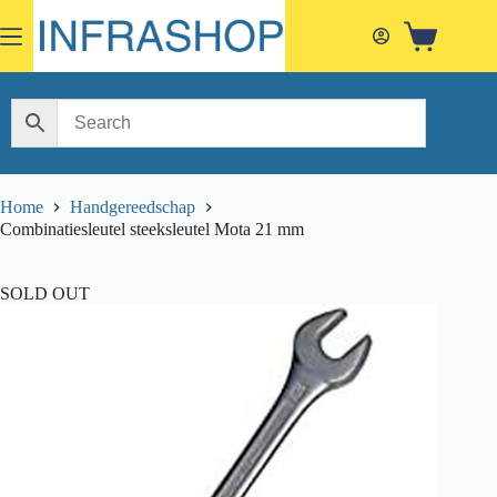
Skip
to
Shopping
content
cart
Home
Handgereedschap
Combinatiesleutel steeksleutel Mota 21 mm
SOLD OUT