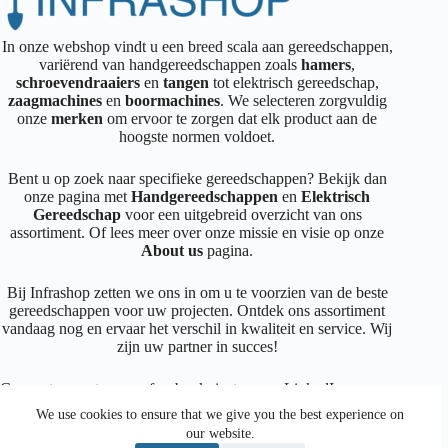
In onze webshop vindt u een breed scala aan gereedschappen,
variërend van handgereedschappen zoals
hamers
,
schroevendraaiers
en
tangen
tot elektrisch gereedschap,
zaagmachines
en
boormachines
. We selecteren zorgvuldig
onze
merken
om ervoor te zorgen dat elk product aan de
hoogste normen voldoet.
Bent u op zoek naar specifieke gereedschappen? Bekijk dan
onze pagina met
Handgereedschappen
en
Elektrisch
Gereedschap
voor een uitgebreid overzicht van ons
assortiment. Of lees meer over onze missie en visie op onze
About us
pagina.
Bij Infrashop zetten we ons in om u te voorzien van de beste
gereedschappen voor uw projecten. Ontdek ons assortiment
vandaag nog en ervaar het verschil in kwaliteit en service. Wij
zijn uw partner in succes!
Connecteer met ons op
facebook
,
instagram
,
LinkedIn
We use cookies to ensure that we give you the best experience on
our website.