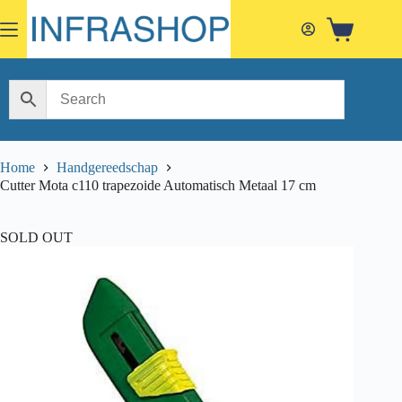
Skip
to
Shopping
content
cart
Home
Handgereedschap
Cutter Mota c110 trapezoide Automatisch Metaal 17 cm
SOLD OUT