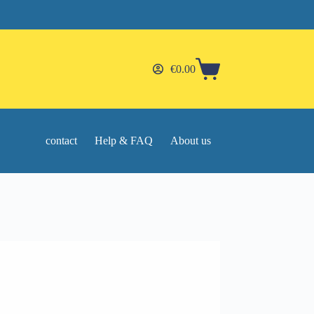
€
0.00
Shopping
cart
contact
Help & FAQ
About us