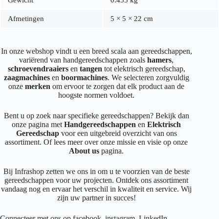
Afmetingen
5 × 5 × 22 cm
In onze webshop vindt u een breed scala aan gereedschappen,
variërend van handgereedschappen zoals
hamers
,
schroevendraaiers
en
tangen
tot elektrisch gereedschap,
zaagmachines
en
boormachines
. We selecteren zorgvuldig
onze
merken
om ervoor te zorgen dat elk product aan de
hoogste normen voldoet.
Bent u op zoek naar specifieke gereedschappen? Bekijk dan
onze pagina met
Handgereedschappen
en
Elektrisch
Gereedschap
voor een uitgebreid overzicht van ons
assortiment. Of lees meer over onze missie en visie op onze
About us
pagina.
Bij Infrashop zetten we ons in om u te voorzien van de beste
gereedschappen voor uw projecten. Ontdek ons assortiment
vandaag nog en ervaar het verschil in kwaliteit en service. Wij
zijn uw partner in succes!
Connecteer met ons op
facebook
,
instagram
,
LinkedIn