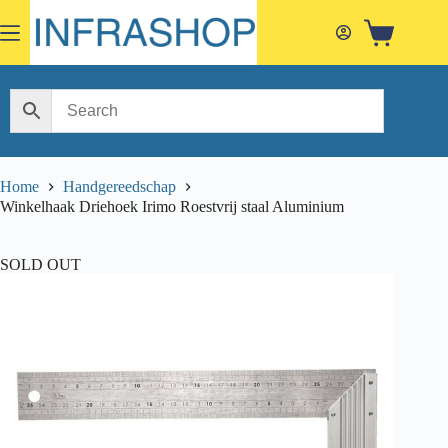
Skip
to
Shopping
content
cart
Home
Handgereedschap
Winkelhaak Driehoek Irimo Roestvrij staal Aluminium
SOLD OUT