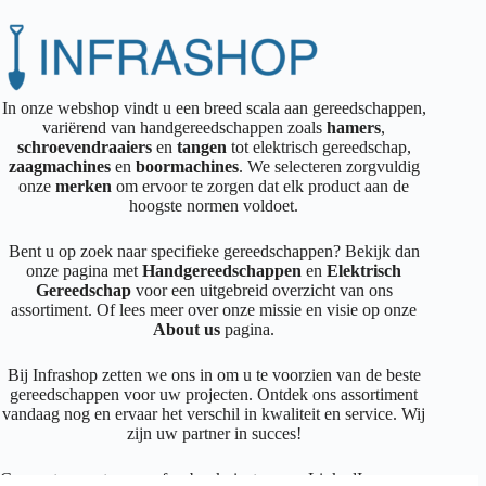
In onze webshop vindt u een breed scala aan gereedschappen,
variërend van handgereedschappen zoals
hamers
,
schroevendraaiers
en
tangen
tot elektrisch gereedschap,
zaagmachines
en
boormachines
. We selecteren zorgvuldig
onze
merken
om ervoor te zorgen dat elk product aan de
hoogste normen voldoet.
Bent u op zoek naar specifieke gereedschappen? Bekijk dan
onze pagina met
Handgereedschappen
en
Elektrisch
Gereedschap
voor een uitgebreid overzicht van ons
assortiment. Of lees meer over onze missie en visie op onze
About us
pagina.
Bij Infrashop zetten we ons in om u te voorzien van de beste
gereedschappen voor uw projecten. Ontdek ons assortiment
vandaag nog en ervaar het verschil in kwaliteit en service. Wij
zijn uw partner in succes!
Connecteer met ons op
facebook
,
instagram
,
LinkedIn