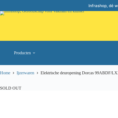
Skip
Infrashop, dé 
to
content
Producten
Home
Ijzerwaren
Elektrische deuropening Dorcas 99ABDF/L
SOLD OUT