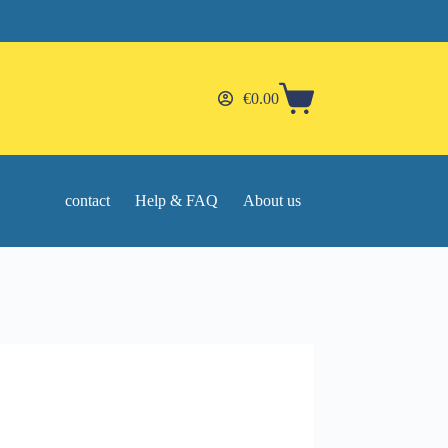
€
0.00
Shopping
cart
contact
Help & FAQ
About us