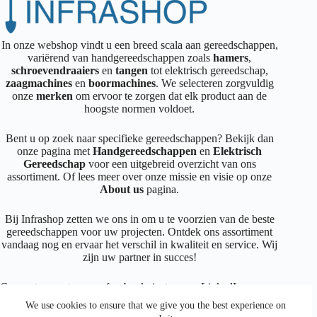
In onze webshop vindt u een breed scala aan gereedschappen,
variërend van handgereedschappen zoals
hamers
,
schroevendraaiers
en
tangen
tot elektrisch gereedschap,
zaagmachines
en
boormachines
. We selecteren zorgvuldig
onze
merken
om ervoor te zorgen dat elk product aan de
hoogste normen voldoet.
Bent u op zoek naar specifieke gereedschappen? Bekijk dan
onze pagina met
Handgereedschappen
en
Elektrisch
Gereedschap
voor een uitgebreid overzicht van ons
assortiment. Of lees meer over onze missie en visie op onze
About us
pagina.
Bij Infrashop zetten we ons in om u te voorzien van de beste
gereedschappen voor uw projecten. Ontdek ons assortiment
vandaag nog en ervaar het verschil in kwaliteit en service. Wij
zijn uw partner in succes!
Connecteer met ons op
facebook
,
instagram
,
LinkedIn
We use cookies to ensure that we give you the best experience on