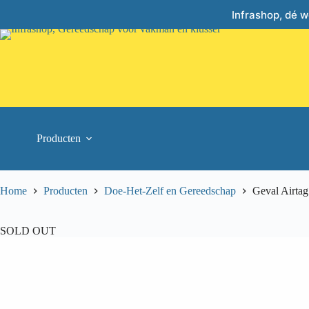
Skip
Infrashop, dé 
to
content
Producten
Home
Producten
Doe-Het-Zelf en Gereedschap
Geval Airt
SOLD OUT