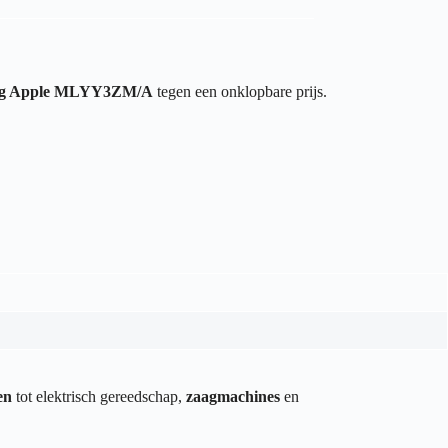
tag Apple MLYY3ZM/A
tegen een onklopbare prijs.
en
tot elektrisch gereedschap,
zaagmachines
en