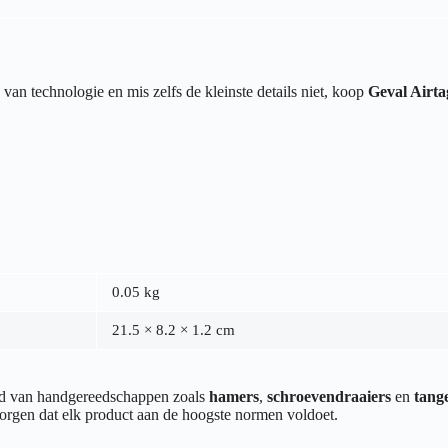
d van technologie en mis zelfs de kleinste details niet, koop
Geval Air
0.05 kg
21.5 × 8.2 × 1.2 cm
end van handgereedschappen zoals
hamers
,
schroevendraaiers
en
tang
orgen dat elk product aan de hoogste normen voldoet.