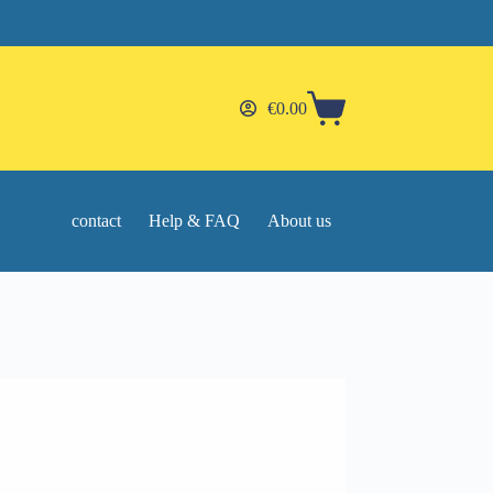
€
0.00
Shopping
cart
contact
Help & FAQ
About us