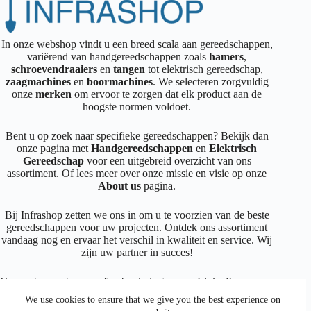
In onze webshop vindt u een breed scala aan gereedschappen,
variërend van handgereedschappen zoals
hamers
,
schroevendraaiers
en
tangen
tot elektrisch gereedschap,
zaagmachines
en
boormachines
. We selecteren zorgvuldig
onze
merken
om ervoor te zorgen dat elk product aan de
hoogste normen voldoet.
Bent u op zoek naar specifieke gereedschappen? Bekijk dan
onze pagina met
Handgereedschappen
en
Elektrisch
Gereedschap
voor een uitgebreid overzicht van ons
assortiment. Of lees meer over onze missie en visie op onze
About us
pagina.
Bij Infrashop zetten we ons in om u te voorzien van de beste
gereedschappen voor uw projecten. Ontdek ons assortiment
vandaag nog en ervaar het verschil in kwaliteit en service. Wij
zijn uw partner in succes!
Connecteer met ons op
facebook
,
instagram
,
LinkedIn
We use cookies to ensure that we give you the best experience on