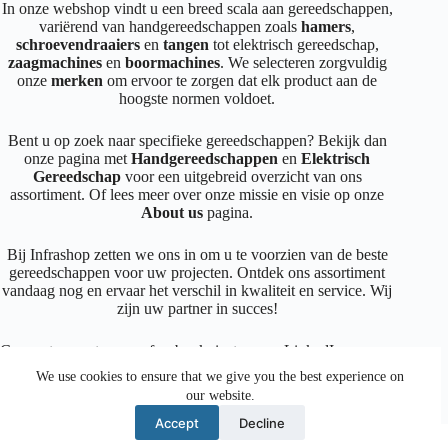
In onze webshop vindt u een breed scala aan gereedschappen,
variërend van handgereedschappen zoals
hamers
,
schroevendraaiers
en
tangen
tot elektrisch gereedschap,
zaagmachines
en
boormachines
. We selecteren zorgvuldig
onze
merken
om ervoor te zorgen dat elk product aan de
hoogste normen voldoet.
Bent u op zoek naar specifieke gereedschappen? Bekijk dan
onze pagina met
Handgereedschappen
en
Elektrisch
Gereedschap
voor een uitgebreid overzicht van ons
assortiment. Of lees meer over onze missie en visie op onze
About us
pagina.
Bij Infrashop zetten we ons in om u te voorzien van de beste
gereedschappen voor uw projecten. Ontdek ons assortiment
vandaag nog en ervaar het verschil in kwaliteit en service. Wij
zijn uw partner in succes!
Connecteer met ons op
facebook
,
instagram
,
LinkedIn
We use cookies to ensure that we give you the best experience on
our website.
Facebook
Instagram
LinkedIn
Mail
Accept
Decline
© 2026 Crea Design BE0464.993.353 |
Cookie Policy
|