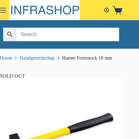
Skip
to
Shopping
content
cart
Home
Handgereedschap
Hamer Ferrestock 18 mm
SOLD OUT