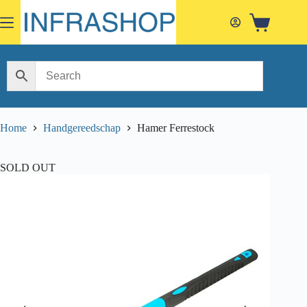
Skip
to
Shopping
content
cart
Home
Handgereedschap
Hamer Ferrestock
SOLD OUT