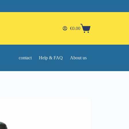
€
0.00
Shopping
cart
contact
Help & FAQ
About us