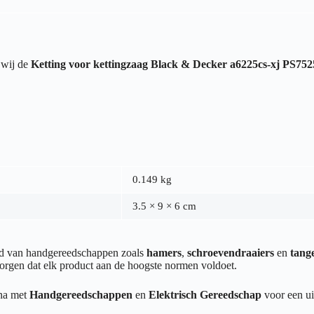
 wij de
Ketting voor kettingzaag Black & Decker a6225cs-xj PS752
0.149 kg
3.5 × 9 × 6 cm
end van handgereedschappen zoals
hamers
,
schroevendraaiers
en
tang
orgen dat elk product aan de hoogste normen voldoet.
ina met
Handgereedschappen
en
Elektrisch Gereedschap
voor een ui