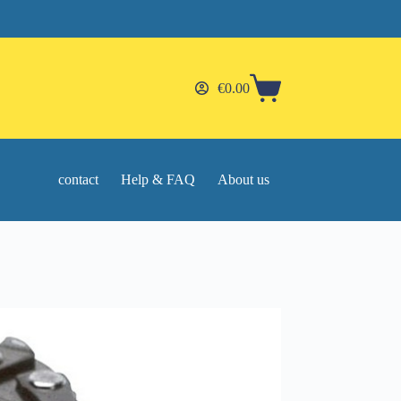
€
0.00
Shopping
cart
contact
Help & FAQ
About us