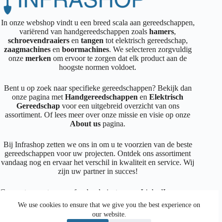
In onze webshop vindt u een breed scala aan gereedschappen,
variërend van handgereedschappen zoals
hamers
,
schroevendraaiers
en
tangen
tot elektrisch gereedschap,
zaagmachines
en
boormachines
. We selecteren zorgvuldig
onze
merken
om ervoor te zorgen dat elk product aan de
hoogste normen voldoet.
Bent u op zoek naar specifieke gereedschappen? Bekijk dan
onze pagina met
Handgereedschappen
en
Elektrisch
Gereedschap
voor een uitgebreid overzicht van ons
assortiment. Of lees meer over onze missie en visie op onze
About us
pagina.
Bij Infrashop zetten we ons in om u te voorzien van de beste
gereedschappen voor uw projecten. Ontdek ons assortiment
vandaag nog en ervaar het verschil in kwaliteit en service. Wij
zijn uw partner in succes!
Connecteer met ons op
facebook
,
instagram
,
LinkedIn
We use cookies to ensure that we give you the best experience on
our website.
Facebook
Instagram
LinkedIn
Mail