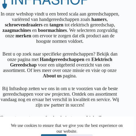
In onze webshop vindt u een breed scala aan gereedschappen,
variërend van handgereedschappen zoals
hamers
,
schroevendraaiers
en
tangen
tot elektrisch gereedschap,
zaagmachines
en
boormachines
. We selecteren zorgvuldig
onze
merken
om ervoor te zorgen dat elk product aan de
hoogste normen voldoet.
Bent u op zoek naar specifieke gereedschappen? Bekijk dan
onze pagina met
Handgereedschappen
en
Elektrisch
Gereedschap
voor een uitgebreid overzicht van ons
assortiment. Of lees meer over onze missie en visie op onze
About us
pagina.
Bij Infrashop zetten we ons in om u te voorzien van de beste
gereedschappen voor uw projecten. Ontdek ons assortiment
vandaag nog en ervaar het verschil in kwaliteit en service. Wij
zijn uw partner in succes!
Connecteer met ons op
facebook
,
instagram
,
LinkedIn
We use cookies to ensure that we give you the best experience on
our website.
Facebook
Instagram
LinkedIn
Mail