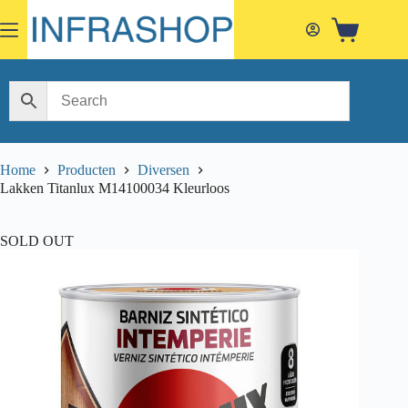
Skip
to
Shopping
content
cart
Home
Producten
Diversen
Lakken Titanlux M14100034 Kleurloos
SOLD OUT