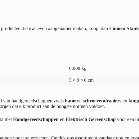
van producten die uw leven aangenamer maken, koopt dan
Limoen Stanl
0.008 kg
5 × 8 × 6 cm
end van handgereedschappen zoals
hamers
,
schroevendraaiers
en
tang
orgen dat elk product aan de hoogste normen voldoet.
ina met
Handgereedschappen
en
Elektrisch Gereedschap
voor een ui
appen voor uw projecten. Ontdek ons assortiment vandaag nog en ervaar 