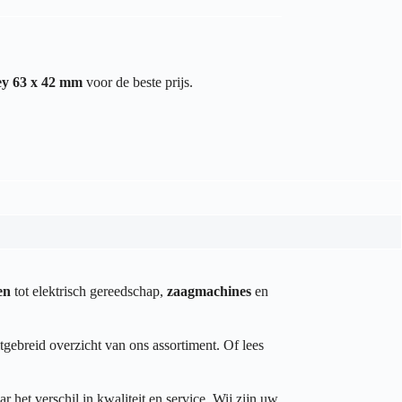
ey 63 x 42 mm
voor de beste prijs.
en
tot elektrisch gereedschap,
zaagmachines
en
tgebreid overzicht van ons assortiment. Of lees
het verschil in kwaliteit en service. Wij zijn uw