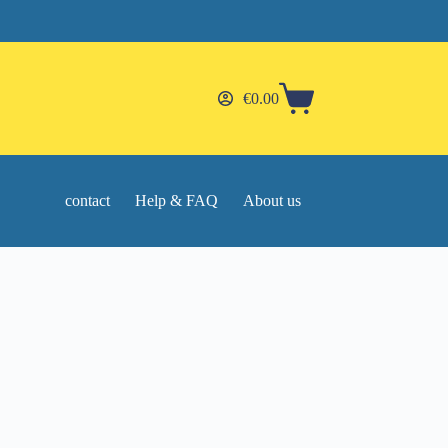
€
0.00
Shopping
cart
contact
Help & FAQ
About us