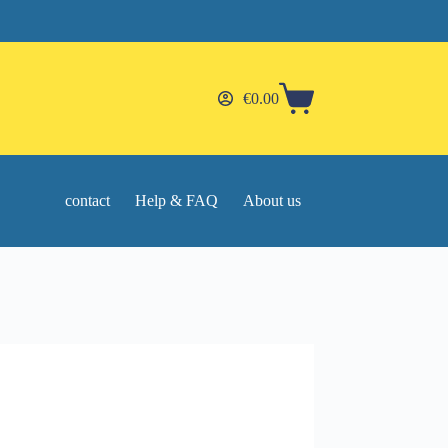
€
0.00
Shopping
cart
contact
Help & FAQ
About us