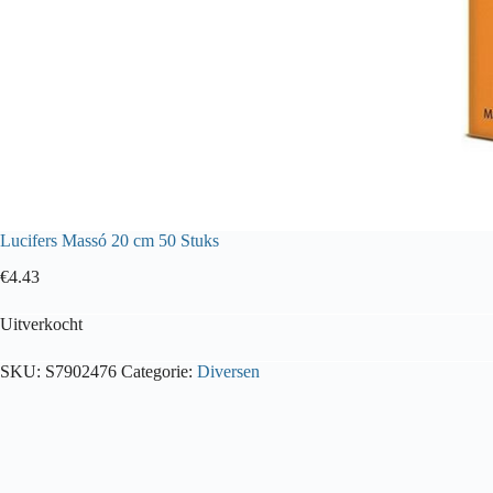
Lucifers Massó 20 cm 50 Stuks
€
4.43
Uitverkocht
SKU:
S7902476
Categorie:
Diversen