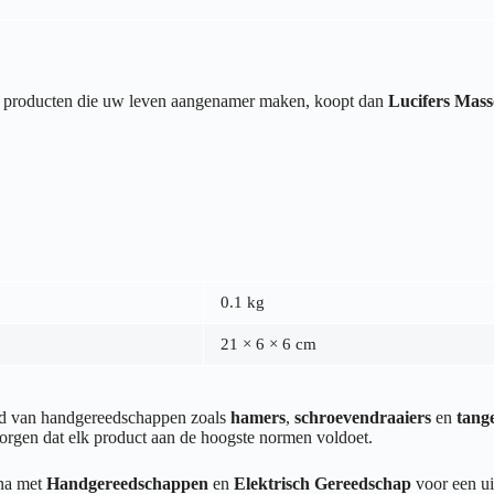
van producten die uw leven aangenamer maken, koopt dan
Lucifers Mass
0.1 kg
21 × 6 × 6 cm
end van handgereedschappen zoals
hamers
,
schroevendraaiers
en
tang
orgen dat elk product aan de hoogste normen voldoet.
ina met
Handgereedschappen
en
Elektrisch Gereedschap
voor een ui