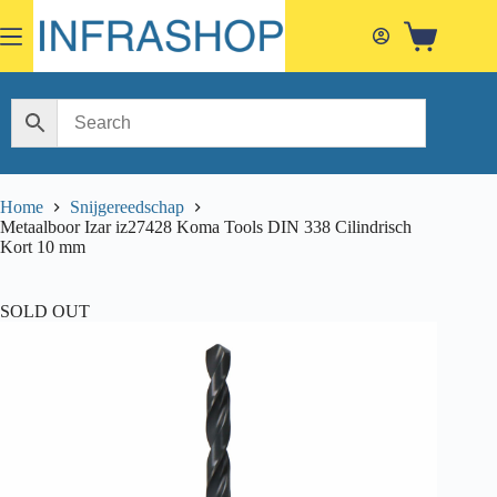
Skip
to
Shopping
content
cart
Home
Snijgereedschap
Metaalboor Izar iz27428 Koma Tools DIN 338 Cilindrisch
Kort 10 mm
SOLD OUT