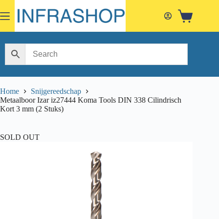
Skip
to
Shopping
content
cart
Home
Snijgereedschap
Metaalboor Izar iz27444 Koma Tools DIN 338 Cilindrisch
Kort 3 mm (2 Stuks)
SOLD OUT