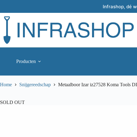
Skip
Infrashop, dé 
to
content
Producten
Home
Snijgereedschap
Metaalboor Izar iz27528 Koma Tools DI
SOLD OUT