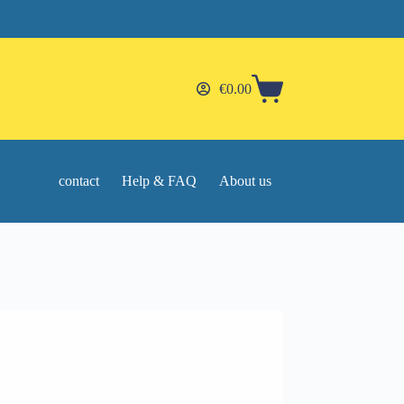
€
0.00
Shopping
cart
contact
Help & FAQ
About us