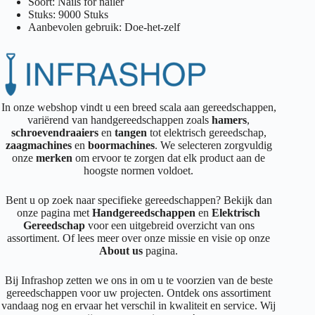
Soort: Nails for nailer
Stuks: 9000 Stuks
Aanbevolen gebruik: Doe-het-zelf
In onze webshop vindt u een breed scala aan gereedschappen,
variërend van handgereedschappen zoals
hamers
,
schroevendraaiers
en
tangen
tot elektrisch gereedschap,
zaagmachines
en
boormachines
. We selecteren zorgvuldig
onze
merken
om ervoor te zorgen dat elk product aan de
hoogste normen voldoet.
Bent u op zoek naar specifieke gereedschappen? Bekijk dan
onze pagina met
Handgereedschappen
en
Elektrisch
Gereedschap
voor een uitgebreid overzicht van ons
assortiment. Of lees meer over onze missie en visie op onze
About us
pagina.
Bij Infrashop zetten we ons in om u te voorzien van de beste
gereedschappen voor uw projecten. Ontdek ons assortiment
vandaag nog en ervaar het verschil in kwaliteit en service. Wij