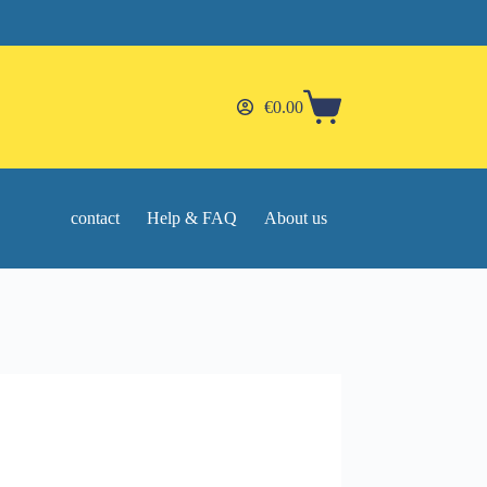
€
0.00
Shopping
cart
contact
Help & FAQ
About us