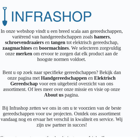
In onze webshop vindt u een breed scala aan gereedschappen,
variërend van handgereedschappen zoals
hamers
,
schroevendraaiers
en
tangen
tot elektrisch gereedschap,
zaagmachines
en
boormachines
. We selecteren zorgvuldig
onze
merken
om ervoor te zorgen dat elk product aan de
hoogste normen voldoet.
Bent u op zoek naar specifieke gereedschappen? Bekijk dan
onze pagina met
Handgereedschappen
en
Elektrisch
Gereedschap
voor een uitgebreid overzicht van ons
assortiment. Of lees meer over onze missie en visie op onze
About us
pagina.
Bij Infrashop zetten we ons in om u te voorzien van de beste
gereedschappen voor uw projecten. Ontdek ons assortiment
vandaag nog en ervaar het verschil in kwaliteit en service. Wij
zijn uw partner in succes!
Connecteer met ons op
facebook
,
instagram
,
LinkedIn