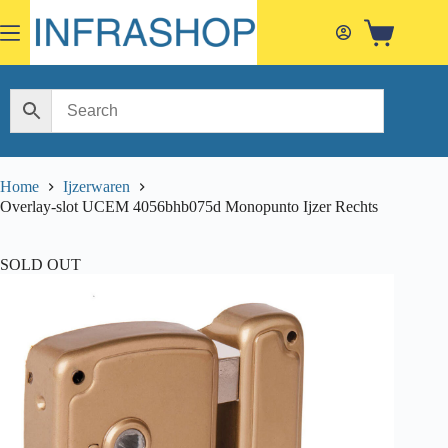
Skip
to
Shopping
content
cart
Home
Ijzerwaren
Overlay-slot UCEM 4056bhb075d Monopunto Ijzer Rechts
SOLD OUT