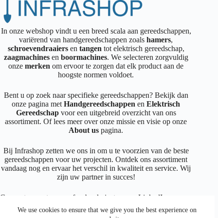
In onze webshop vindt u een breed scala aan gereedschappen,
variërend van handgereedschappen zoals
hamers
,
schroevendraaiers
en
tangen
tot elektrisch gereedschap,
zaagmachines
en
boormachines
. We selecteren zorgvuldig
onze
merken
om ervoor te zorgen dat elk product aan de
hoogste normen voldoet.
Bent u op zoek naar specifieke gereedschappen? Bekijk dan
onze pagina met
Handgereedschappen
en
Elektrisch
Gereedschap
voor een uitgebreid overzicht van ons
assortiment. Of lees meer over onze missie en visie op onze
About us
pagina.
Bij Infrashop zetten we ons in om u te voorzien van de beste
gereedschappen voor uw projecten. Ontdek ons assortiment
vandaag nog en ervaar het verschil in kwaliteit en service. Wij
zijn uw partner in succes!
Connecteer met ons op
facebook
,
instagram
,
LinkedIn
We use cookies to ensure that we give you the best experience on