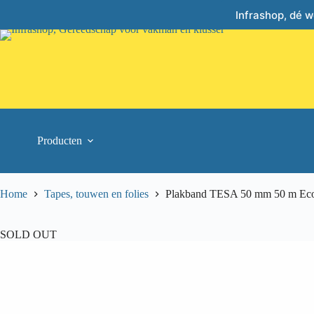
Skip
Infrashop, dé 
to
content
Producten
Home
Tapes, touwen en folies
Plakband TESA 50 mm 50 m Ecol
SOLD OUT