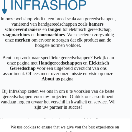
In onze webshop vindt u een breed scala aan gereedschappen,
variërend van handgereedschappen zoals
hamers
,
schroevendraaiers
en
tangen
tot elektrisch gereedschap,
zaagmachines
en
boormachines
. We selecteren zorgvuldig
onze
merken
om ervoor te zorgen dat elk product aan de
hoogste normen voldoet.
Bent u op zoek naar specifieke gereedschappen? Bekijk dan
onze pagina met
Handgereedschappen
en
Elektrisch
Gereedschap
voor een uitgebreid overzicht van ons
assortiment. Of lees meer over onze missie en visie op onze
About us
pagina.
Bij Infrashop zetten we ons in om u te voorzien van de beste
gereedschappen voor uw projecten. Ontdek ons assortiment
vandaag nog en ervaar het verschil in kwaliteit en service. Wij
zijn uw partner in succes!
Connecteer met ons op
facebook
,
instagram
,
LinkedIn
We use cookies to ensure that we give you the best experience on