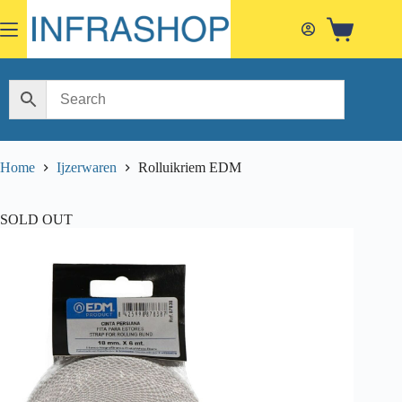
Skip
to
Shopping
content
cart
Home
Ijzerwaren
Rolluikriem EDM
SOLD OUT