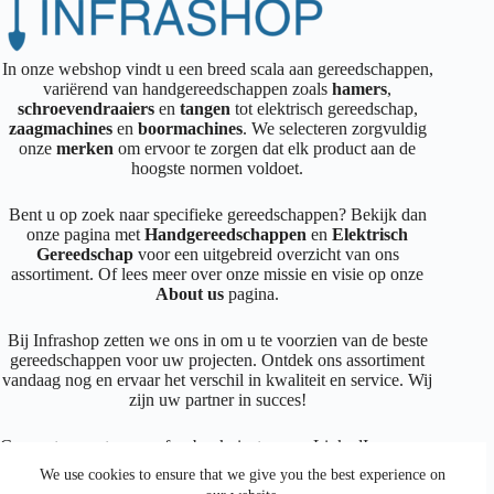
In onze webshop vindt u een breed scala aan gereedschappen,
variërend van handgereedschappen zoals
hamers
,
schroevendraaiers
en
tangen
tot elektrisch gereedschap,
zaagmachines
en
boormachines
. We selecteren zorgvuldig
onze
merken
om ervoor te zorgen dat elk product aan de
hoogste normen voldoet.
Bent u op zoek naar specifieke gereedschappen? Bekijk dan
onze pagina met
Handgereedschappen
en
Elektrisch
Gereedschap
voor een uitgebreid overzicht van ons
assortiment. Of lees meer over onze missie en visie op onze
About us
pagina.
Bij Infrashop zetten we ons in om u te voorzien van de beste
gereedschappen voor uw projecten. Ontdek ons assortiment
vandaag nog en ervaar het verschil in kwaliteit en service. Wij
zijn uw partner in succes!
Connecteer met ons op
facebook
,
instagram
,
LinkedIn
We use cookies to ensure that we give you the best experience on