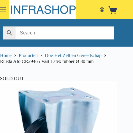
Skip
to
Shopping
content
cart
Home
Producten
Doe-Het-Zelf en Gereedschap
Rueda Afo CR29465 Vast Latex rubber Ø 80 mm
SOLD OUT