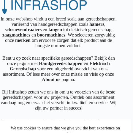
In onze webshop vindt u een breed scala aan gereedschappen,
variërend van handgereedschappen zoals
hamers
,
schroevendraaiers
en
tangen
tot elektrisch gereedschap,
zaagmachines
en
boormachines
. We selecteren zorgvuldig
onze
merken
om ervoor te zorgen dat elk product aan de
hoogste normen voldoet.
Bent u op zoek naar specifieke gereedschappen? Bekijk dan
onze pagina met
Handgereedschappen
en
Elektrisch
Gereedschap
voor een uitgebreid overzicht van ons
assortiment. Of lees meer over onze missie en visie op onze
About us
pagina.
Bij Infrashop zetten we ons in om u te voorzien van de beste
gereedschappen voor uw projecten. Ontdek ons assortiment
vandaag nog en ervaar het verschil in kwaliteit en service. Wij
zijn uw partner in succes!
Connecteer met ons op
facebook
,
instagram
,
LinkedIn
We use cookies to ensure that we give you the best experience on