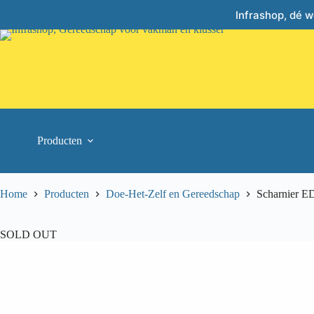
Skip
Infrashop, dé 
to
content
Producten
Home
Producten
Doe-Het-Zelf en Gereedschap
Scharnier E
SOLD OUT