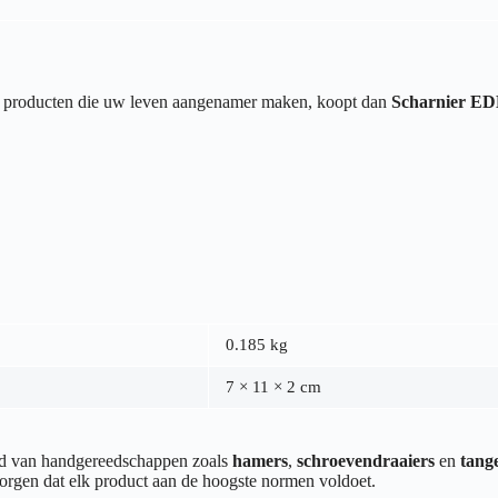
van producten die uw leven aangenamer maken, koopt dan
Scharnier ED
0.185 kg
7 × 11 × 2 cm
end van handgereedschappen zoals
hamers
,
schroevendraaiers
en
tang
orgen dat elk product aan de hoogste normen voldoet.