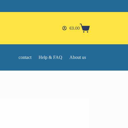
€
0.00
Shopping
cart
contact
Help & FAQ
About us