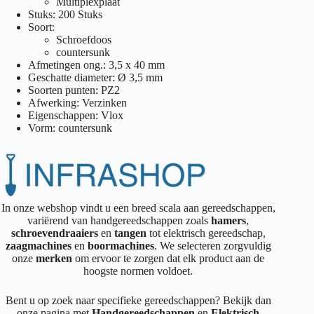
Multiplexplaat
Stuks: 200 Stuks
Soort:
Schroefdoos
countersunk
Afmetingen ong.: 3,5 x 40 mm
Geschatte diameter: Ø 3,5 mm
Soorten punten: PZ2
Afwerking: Verzinken
Eigenschappen: Vlox
Vorm: countersunk
In onze webshop vindt u een breed scala aan gereedschappen,
variërend van handgereedschappen zoals
hamers
,
schroevendraaiers
en
tangen
tot elektrisch gereedschap,
zaagmachines
en
boormachines
. We selecteren zorgvuldig
onze
merken
om ervoor te zorgen dat elk product aan de
hoogste normen voldoet.
Bent u op zoek naar specifieke gereedschappen? Bekijk dan
onze pagina met
Handgereedschappen
en
Elektrisch