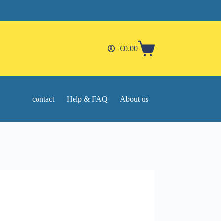
€
0.00
Shopping
cart
contact
Help & FAQ
About us