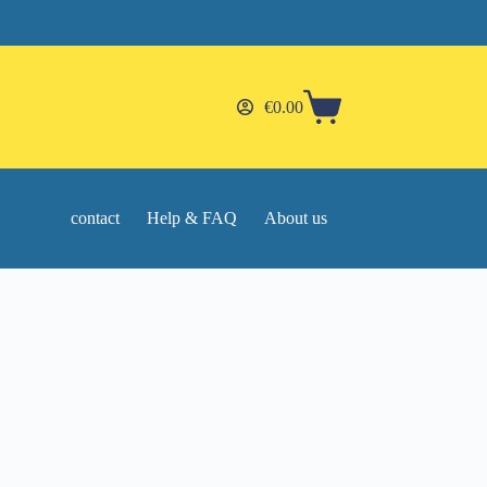
€
0.00
Shopping
cart
contact
Help & FAQ
About us