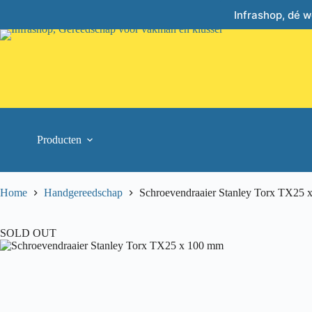
Skip
Infrashop, dé 
to
content
Producten
Home
Handgereedschap
Schroevendraaier Stanley Torx TX25
SOLD OUT