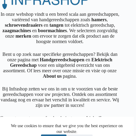
In onze webshop vindt u een breed scala aan gereedschappen,
variërend van handgereedschappen zoals
hamers
,
schroevendraaiers
en
tangen
tot elektrisch gereedschap,
zaagmachines
en
boormachines
. We selecteren zorgvuldig
onze
merken
om ervoor te zorgen dat elk product aan de
hoogste normen voldoet.
Bent u op zoek naar specifieke gereedschappen? Bekijk dan
onze pagina met
Handgereedschappen
en
Elektrisch
Gereedschap
voor een uitgebreid overzicht van ons
assortiment. Of lees meer over onze missie en visie op onze
About us
pagina.
Bij Infrashop zetten we ons in om u te voorzien van de beste
gereedschappen voor uw projecten. Ontdek ons assortiment
vandaag nog en ervaar het verschil in kwaliteit en service. Wij
zijn uw partner in succes!
Connecteer met ons op
facebook
,
instagram
,
LinkedIn
We use cookies to ensure that we give you the best experience on
our website.