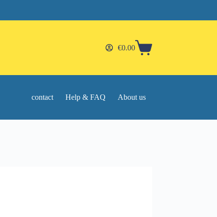
€
0.00
Shopping
cart
contact
Help & FAQ
About us