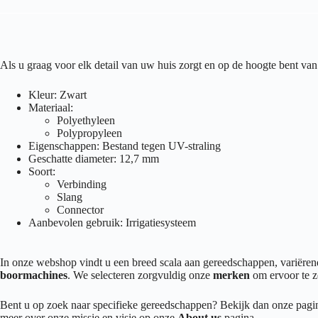
Als u graag voor elk detail van uw huis zorgt en op de hoogte bent 
Kleur: Zwart
Materiaal:
Polyethyleen
Polypropyleen
Eigenschappen: Bestand tegen UV-straling
Geschatte diameter: 12,7 mm
Soort:
Verbinding
Slang
Connector
Aanbevolen gebruik: Irrigatiesysteem
In onze webshop vindt u een breed scala aan gereedschappen, variër
boormachines
. We selecteren zorgvuldig onze
merken
om ervoor te z
Bent u op zoek naar specifieke gereedschappen? Bekijk dan onze pag
meer over onze missie en visie op onze
About us
pagina.