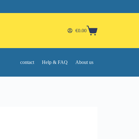
€
0.00
Shopping
cart
contact
Help & FAQ
About us